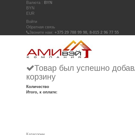
Валюта :
BYN
BYN
EUR
Войти
Обратная связь
Звоните нам:
+375 29 788 99 98, 8-015 2 96 77 55
Товар был успешно добав
корзину
Количество
Итого, к оплате:
Категории