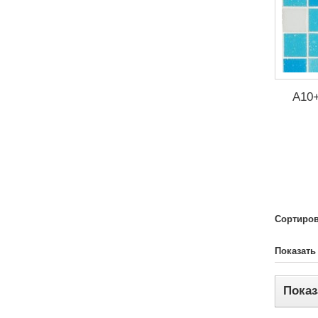
A10
Сортиров
Показать
Показ