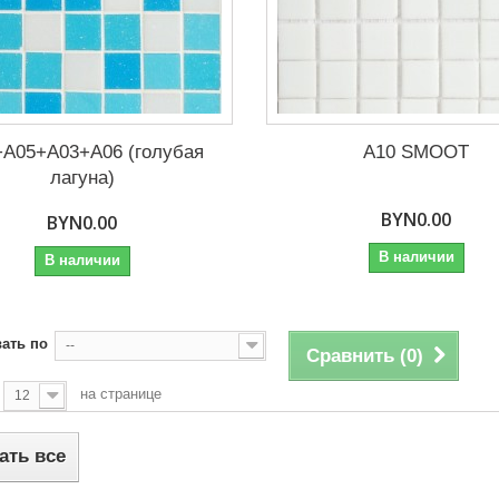
+A05+A03+A06 (голубая
A10 SMOOT
лагуна)
BYN0.00
BYN0.00
В наличии
В наличии
ать по
--
Сравнить (
0
)
на странице
12
ать все