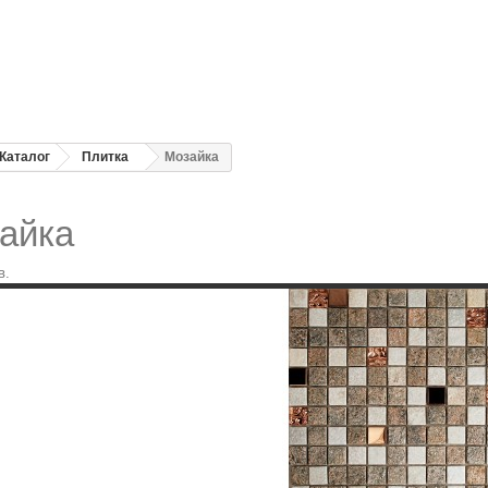
Каталог
Плитка
Мозайка
айка
в.