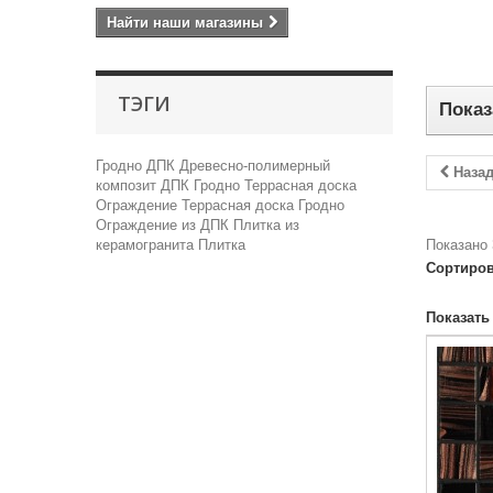
Найти наши магазины
ТЭГИ
Показ
Гродно
ДПК
Древесно-полимерный
Наза
композит
ДПК Гродно
Террасная доска
Ограждение
Террасная доска Гродно
Ограждение из ДПК
Плитка из
керамогранита
Плитка
Показано 
Сортиров
Показать