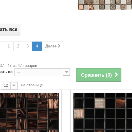
ать все
д
1
2
3
4
Далее
37 - 47 из 47 товаров
ать по
--
Сравнить (
0
)
на странице
12