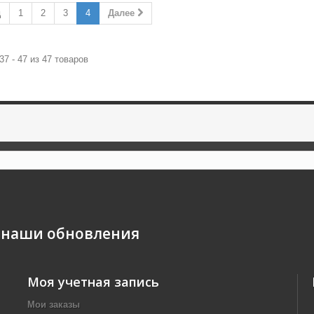
д
1
2
3
4
Далее
37 - 47 из 47 товаров
 наши обновления
Моя учетная запись
Мои заказы