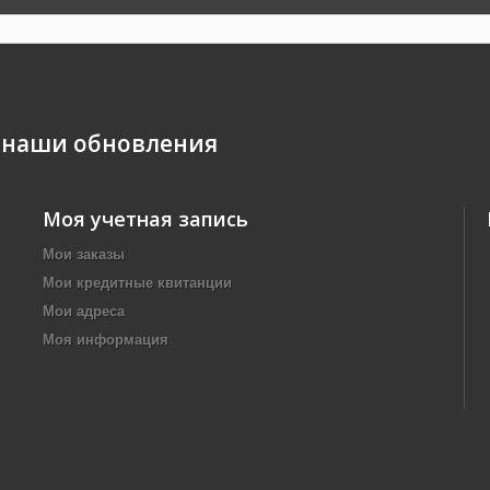
 наши обновления
Моя учетная запись
Мои заказы
Мои кредитные квитанции
Мои адреса
Моя информация