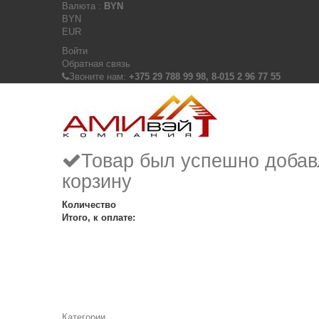
Валюта :
BYN
BYN
EUR
Войти
Обратная связь
Звоните нам:
+375 29 788 99 98, 8-015 2 96 77 55
Товар был успешно добав
корзину
Количество
Итого, к оплате:
Категории