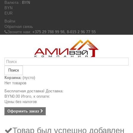
Валюта :
BYN
BYN
EUR
Войти
Обратная связь
Звоните нам:
+375 29 788 99 98, 8-015 2 96 77 55
Поиск
Корзина:
(пусто)
Нет товаров
Бесплатная доставка!
Доставка:
BYN0.00
Итого, к оплате:
Цены без налогов
Оформить заказ
Товар был успешно добавлен